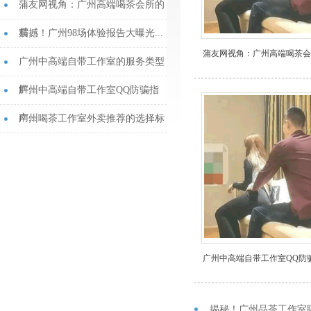
蒲友网视角：广州高端喝茶会所的
精...
震撼！广州98场体验报告大曝光...
广州中高端自带工作室的服务类型
解...
广州中高端自带工作室QQ防骗指
南...
广州喝茶工作室外卖推荐的选择标
准...
广州中高端自带工作室QQ防
揭秘！广州品茶工作室