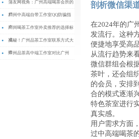
蒲友网视角：广州高端喝茶会所的
剖析微信渠
精...
广州中高端自带工作室QQ防骗指
在2024年的
南...
广州喝茶工作室外卖推荐的选择标
发流行。这种
准...
揭秘！广州品茶工作室联系方式大
便捷地享受高
从流行趋势来
曝...
‌广州品茶高中端工作室对比广州
微信群组会根
品...
茶叶，还会组
的会员，安排
合的模式逐渐
特色茶室进行
真实感。
用户需求方面
过中高端喝茶