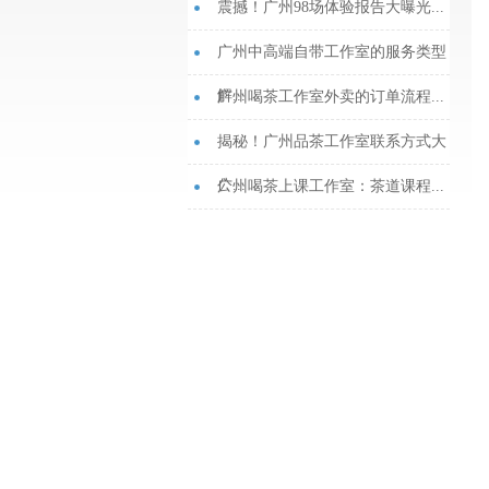
震撼！广州98场体验报告大曝光...
广州中高端自带工作室的服务类型
解...
广州喝茶工作室外卖的订单流程...
揭秘！广州品茶工作室联系方式大
公...
‌广州喝茶上课工作室‌：茶道课程...