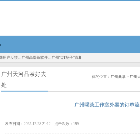
品
户反馈...
广州高端茶软件...
广州“QT场子”真相：深圳大圈资源与广州中高端喝茶服务实
广州天河品茶好去
你的位置：
广州桑拿
>
广州
处
广州喝茶工作室外卖的订单流
发布日期：2025-12-28 21:12 点击次数：199