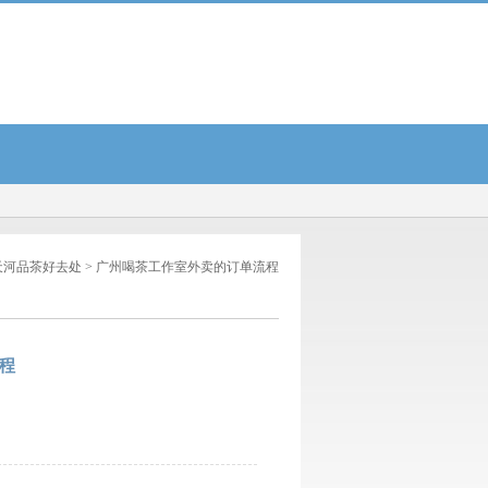
测...
2025年广州条友论坛网热门话题与争议盘点...
广州QT场体验2025年最新趋势预测
天河品茶好去处
> 广州喝茶工作室外卖的订单流程
程