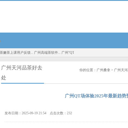
品
嫩茶上课用户反馈...
广州高端茶软件...
广州“QT场子”真相：深圳大圈资源与广州中高端喝
广州天河品茶好去
你的位置：
广州桑拿
>
广州天河
处
广州QT场体验2025年最新趋势
发布日期：2025-09-19 21:54 点击次数：232