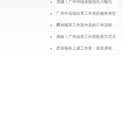
震撼！广州98场体验报告大曝光...
广州中高端自带工作室的服务类型
解...
广州喝茶工作室外卖的订单流程...
揭秘！广州品茶工作室联系方式大
公...
‌广州喝茶上课工作室‌：茶道课程...