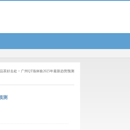
茶服务实测...
2025年广州条友论坛网热门话题与争议盘点...
广州QT场体验2025年最
品茶好去处
> 广州QT场体验2025年最新趋势预测
预测