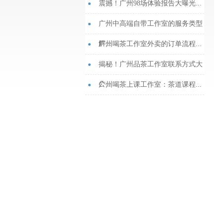
震撼！广州98场体验报告大曝光...
广州中高端自带工作室的服务类型
解...
广州喝茶工作室外卖的订单流程...
揭秘！广州品茶工作室联系方式大
公...
‌广州喝茶上课工作室‌：茶道课程...