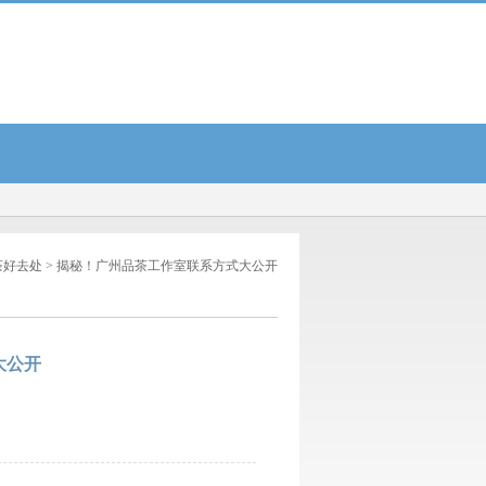
喝茶服务实测...
2025年广州条友论坛网热门话题与争议盘点...
广州QT场体验2025年最
茶好去处
> 揭秘！广州品茶工作室联系方式大公开
大公开