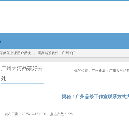
品
嫩茶上课用户反馈...
广州高端茶软件...
广州“QT场子”真相：深圳大圈资源与广州中高端
广州天河品茶好去
你的位置：
广州桑拿
>
广州天河品
处
揭秘！广州品茶工作室联系方式
发布日期：2025-12-17 19:31 点击次数：225