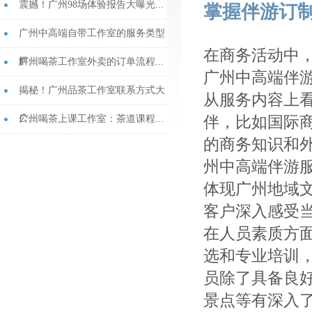
震撼！广州98场体验报告大曝光...
掌握伴游订
广州中高端自带工作室的服务类型
在商务活动中
解...
广州喝茶工作室外卖的订单流程...
广州中高端伴
揭秘！广州品茶工作室联系方式大
从服务内容上
公...
伴，比如国际
‌广州喝茶上课工作室‌：茶道课程...
的商务知识和
州中高端伴游
体现广州地域
客户深入感受
在人员素质方
选和专业培训
员除了具备良
景点等有深入